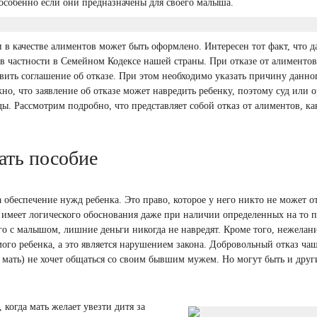
, особенно если они предназначены для своего малыша.
и в качестве алиментов может быть оформлено. Интересен тот факт, что 
 в частности в Семейном Кодексе нашей страны. При отказе от алиментов
авить соглашение об отказе. При этом необходимо указать причину данно
но, что заявление об отказе может навредить ребенку, поэтому суд или 
ды. Рассмотрим подробно, что представляет собой отказ от алиментов, к
ать пособие
 обеспечение нужд ребенка. Это право, которое у него никто не может от
не имеет логического обоснования даже при наличии определенных на то 
о с малышом, лишние деньги никогда не навредят. Кроме того, нежелани
ого ребенка, а это является нарушением закона. Добровольный отказ чащ
то мать) не хочет общаться со своим бывшим мужем. Но могут быть и друг
 когда мать желает увезти дитя за