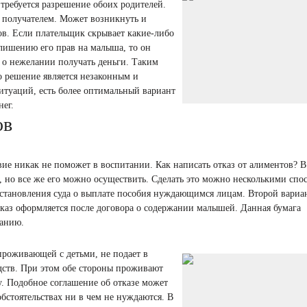
 требуется разрешение обоих родителей.
с получателем. Может возникнуть и
тов. Если плательщик скрывает какие-либо
 лишению его прав на малыша, то он
е о нежелании получать деньги. Таким
мо решение является незаконным и
итуаций, есть более оптимальный вариант
нег.
ов
вие никак не поможет в воспитании. Как написать отказ от алиментов? В
, но все же его можно осуществить. Сделать это можно несколькими спо
остановления суда о выплате пособия нуждающимся лицам. Второй вариан
отказ оформляется после договора о содержании малышей. Данная бумага
ланию.
 проживающей с детьми, не подает в
дств. При этом обе стороны проживают
у.
Подобное соглашение об отказе может
обстоятельствах ни в чем не нуждаются.
В