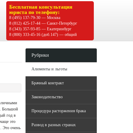
Бесплатная консультация
юриста по телефону:
8 (495) 137-79-30 — Москва
8 (812) 425-17-44 — Санкт-Петербург
8 (343) 357-93-85 — Екатеринбург
8 (800) 333-45-16 (доб.147) — общий
Рубрики
Алименты и льготы
Брачный контракт
Законодательство
азличными
. Большой
Процедура расторжения брака
дый год в
чаще это
Развод в разных странах
. Это очень