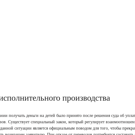
исполнительного производства
ии получать деньги на детей было принято после решения суда об уплат
тавов. Существует специальный закон, который регулирует взаимоотношен
 данной ситуации является официальным поводом для того, чтобы прекра
ь возвращен заявителю. При отказе от переводов потребуется составить 