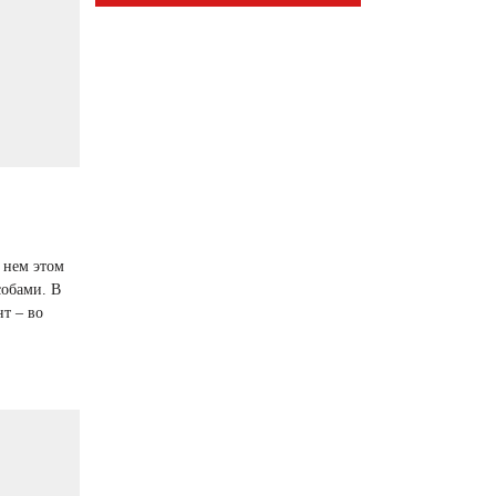
 нем этом
собами. В
т – во