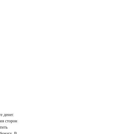
е денег.
ия сторон
тить
бумагу. В