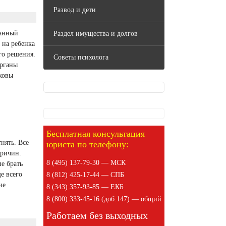
Развод и дети
данный
Раздел имущества и долгов
 на ребенка
го решения.
Советы психолога
органы
аковы
Бесплатная консультация
нять. Все
юриста по телефону:
причин.
8 (495) 137-79-30 — МСК
е брать
е всего
8 (812) 425-17-44 — СПБ
ие
8 (343) 357-93-85 — ЕКБ
8 (800) 333-45-16 (доб.147) — общий
Работаем без выходных