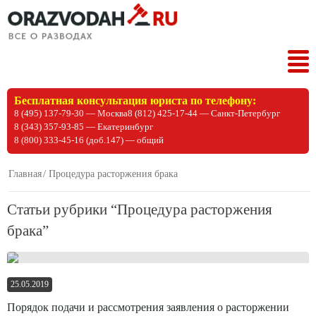
Tog
nav
Бесплатная консультация юриста по телефону:
8 (495) 137-79-30 — Москва
8 (812) 425-17-44 — Санкт-Петербург
8 (343) 357-93-85 — Екатеринбург
8 (800) 333-45-16 (доб.147) — общий
Главная
Процедура расторжения брака
Статьи рубрики “Процедура расторжения
брака”
25.05.2019
Порядок подачи и рассмотрения заявления о расторжении