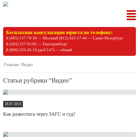
Tog
nav
Бесплатная консультация юриста по телефону:
8 (495) 137-79-30 — Москва
8 (812) 425-17-44 — Санкт-Петербург
8 (343) 357-93-85 — Екатеринбург
8 (800) 333-45-16 (доб.147) — общий
Главная
Видео
Статьи рубрики “Видео”
28.07.2015
Как развестись через ЗАГС и суд?