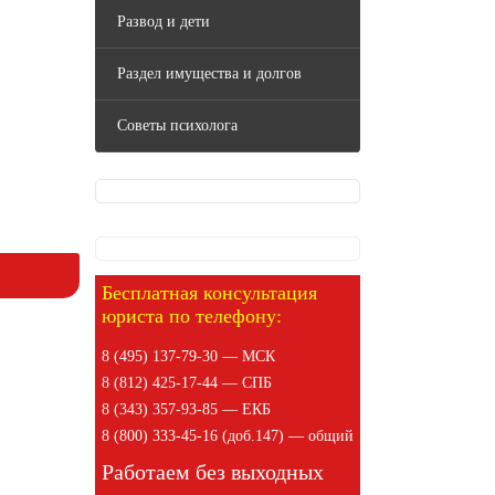
Развод и дети
Раздел имущества и долгов
Советы психолога
Бесплатная консультация
юриста по телефону:
8 (495) 137-79-30 — МСК
8 (812) 425-17-44 — СПБ
8 (343) 357-93-85 — ЕКБ
8 (800) 333-45-16 (доб.147) — общий
Работаем без выходных