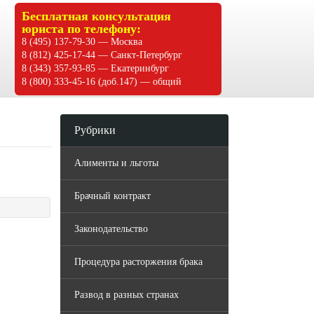
Бесплатная консультация
юриста по телефону:
8 (495) 137-79-30 — Москва
8 (812) 425-17-44 — Санкт-Петербург
8 (343) 357-93-85 — Екатеринбург
8 (800) 333-45-16 (доб.147) — общий
Рубрики
Алименты и льготы
Брачный контракт
Законодательство
Процедура расторжения брака
Развод в разных странах