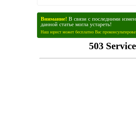
Внимание!
В связи с последними изме
данной статье могла устареть!
Наш юрист может бесплатно Вас проконсультирова