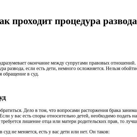
как проходит процедура развод
подразумевает окончание между супругами правовых отношений. 
ра развода, если есть дети, немного осложняется. Нельзя обой
я обращение в суд.
уд
обратиться. Дело в том, что вопросами расторжения брака заним
сли у вас есть споры относительно детей, необходимо подать н
ребуется лишение отца или матери родительских прав, то лучше
суд не меняется, есть у вас дети или нет. Он таков: