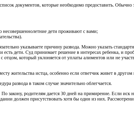
 список документов, которые необходимо предоставить. Обычно 
то несовершеннолетние дети проживают с вами;
тельства).
язательно указываете причину развода. Можно указать стандартн
и есть дети. Суд принимает решение в интересах ребенка, и пр
 с отцом, который уклоняется от уплаты алиментов или не участ
месту жительства истца, особенно если ответчик живет в другом
едура развода в таком случае значительно облегчается.
По закону, родителям дается 30 дней на примирение. Если иск н
едании должен присутствовать хотя бы один из них. Рассмотрени