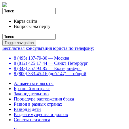
Карта сайта
Вопросы эксперту
Toggle navigation
Бесплатная консультация юриста по телефону:
8 (495) 137-79-30 — Москва
8 (812) 425-17-44 — Санкт-Петербург
8 (343) 357-93-85 — Екатеринбург
8 (800) 333-45-16 (доб.147) — общий
Алименты и льготы
Брачный контракт
Законодательство
Процедура расторжения брака
Развод в разных странах
Развод и дети
Раздел имущества и долгов
Советы психолога