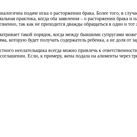
алогична подаче иска о расторжении брака. Более того, в случа
альная практика, когда оба заявления – о расторжении брака и 
езненно, так как не приходится дважды обращаться в один и тот 
усматривает такой порядок, когда между бывшими супругами мож
а, которую будет получать содержатель ребенка, а не доля от з
стного неплательщика всегда можно привлечь к ответственности
 соглашении. Если, к примеру, жена подала на алименты через тр