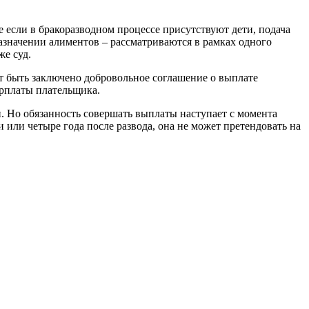
е если в бракоразводном процессе присутствуют дети, подача
назначении алиментов – рассматриваются в рамках одного
же суд.
ет быть заключено добровольное соглашение о выплате
арплаты плательщика.
. Но обязанность совершать выплаты наступает с момента
и или четыре года после развода, она не может претендовать на