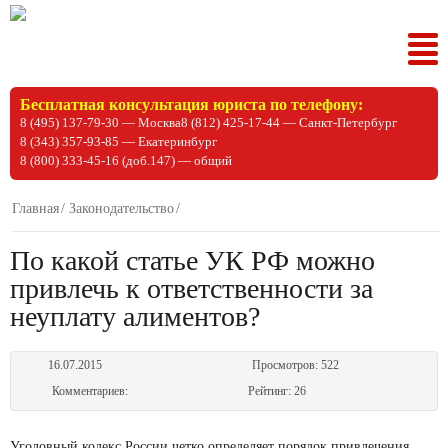
Tog
nav
Бесплатная консультация юриста по телефону:
8 (495) 137-79-30 — Москва
8 (812) 425-17-44 — Санкт-Петербург
8 (343) 357-93-85 — Екатеринбург
8 (800) 333-45-16 (доб.147) — общий
Главная
Законодательство
По какой статье УК РФ можно
привлечь к ответственности за
неуплату алиментов?
16.07.2015
Просмотров:
522
Комментариев:
Рейтинг:
26
Уголовный кодекс России четко определяет порядок привлечения