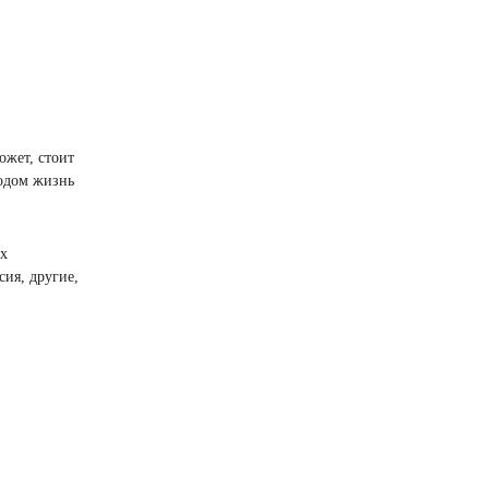
ожет, стоит
водом жизнь
их
ия, другие,