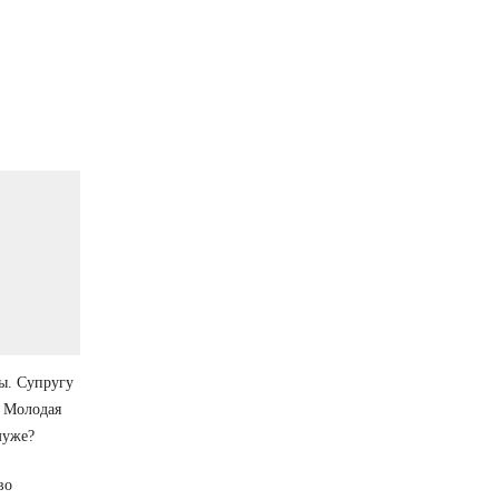
ры. Супругу
. Молодая
муже?
во