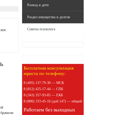
Развод и дети
Раздел имущества и долгов
Советы психолога
ское
ть
Бесплатная консультация
юриста по телефону:
8 (495) 137-79-30 — МСК
8 (812) 425-17-44 — СПБ
8 (343) 357-93-85 — ЕКБ
8 (800) 333-45-16 (доб.147) — общий
кой
Работаем без выходных
В брачном