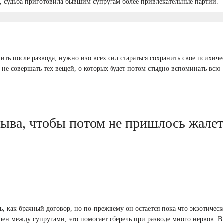
ет, судьба приготовила бывшим супругам более привлекательные партии.
ить после развода, нужно изо всех сил стараться сохранить свое психиче
 не совершать тех вещей, о которых будет потом стыдно вспоминать всю
рыва, чтобы потом не пришлось жале
ь, как брачный договор, но по-прежнему он остается пока что экзотичес
ючен между супругами, это помогает сберечь при разводе много нервов. 