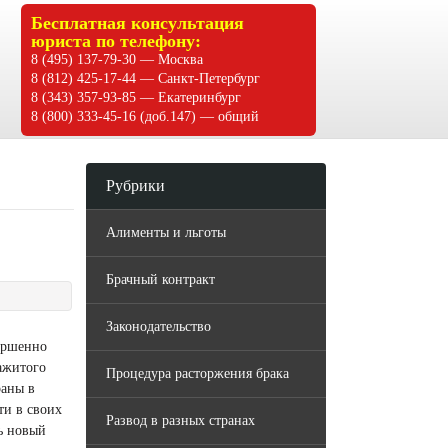
Бесплатная консультация
юриста по телефону:
8 (495) 137-79-30 — Москва
8 (812) 425-17-44 — Санкт-Петербург
8 (343) 357-93-85 — Екатеринбург
8 (800) 333-45-16 (доб.147) — общий
Рубрики
Алименты и льготы
Брачный контракт
Законодательство
вершенно
нажитого
Процедура расторжения брака
раны в
ти в своих
Развод в разных странах
ть новый