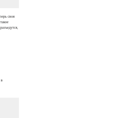
перь своя
такое
разъедутся,
 в