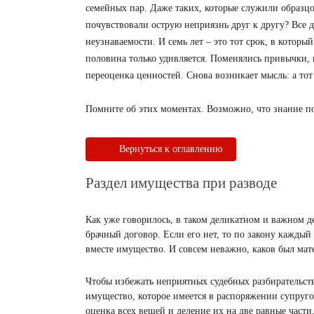
семейных пар. Даже таких, которые служили образц
почувствовали острую неприязнь друг к другу? Все д
неузнаваемости. И семь лет – это тот срок, в которы
половина только удивляется. Поменялись привычки,
переоценка ценностей. Снова возникает мысль: а тот
Помните об этих моментах. Возможно, что знание по
Вернуться к оглавлению
Раздел имущества при разводе
Как уже говорилось, в таком деликатном и важном д
брачный договор. Если его нет, то по закону каждый
вместе имущество. И совсем неважно, каков был мат
Чтобы избежать неприятных судебных разбирательст
имущество, которое имеется в распоряжении супруго
оценка всех вещей и деление их на две равные части