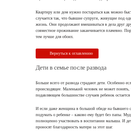
Квартиру или дом нужно постараться как можно быст
случается так, что бывшие супруги, живущие под од
жизнь. Они продолжают вмешиваться в дела друг др
совместное проживание заканчивается плачевно. Пор
тем лучше для обоих.
Вернуться к оглавлению
Дети в семье после развода
Больше всего от развода страдают дети. Особенно ес
происходящее. Маленький человек не может понять, 
подавляющем большинстве случаев ребенок остается 
И если даже женщина в большой обиде на бывшего с
подумать о ребенке – каково ему будет без папы. М
полноценно участвовать в воспитании малыша. И дет
проносят благодарность матери за этот шаг.