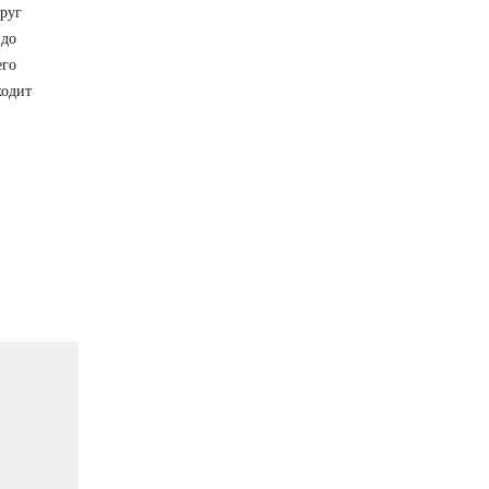
руг
 до
его
ходит