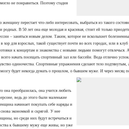
 могло не понравиться. Поэтому стадия
то женщину перестает что-либо интересовать, выбраться из такого состоя
и родных. В 50 лет она еще молодая и красивая, стоит ей только приодет
ссии – заняться новым делом. Таким, которое не всколыхнет болезненны
 хор для взрослых, такой существует почти во всех городах, или в клуб
готовки к концертам и знакомства с новыми людьми помогут отвлечься. 
 всего начать посещать спортивный зал или бассейн. Вода отлично успок
чувство одиночества. Спортивные упражнения сделают тело подтянутым, 
 мозгу будет некогда думать о прошлом, о бывшем муже. И через месяц п
о она преобразилась, она учится любить
персоне, ведь до этого были маленькие
енщина начинает покупать себе наряды и
ь снова экономкой и скрягой. У нее
щины, но среди них будут встречаться и
увства к бывшему мужу еще живы, но уже