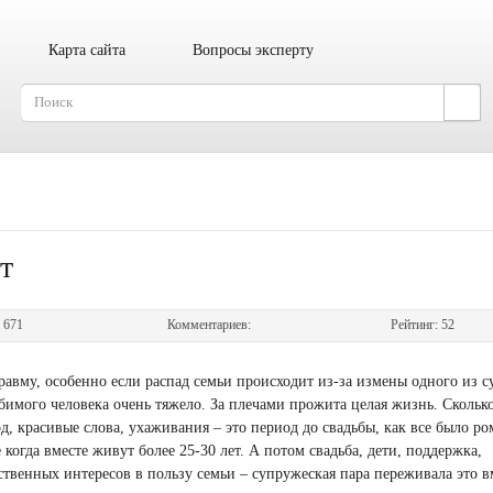
Карта сайта
Вопросы эксперту
т
:
671
Комментариев:
Рейтинг:
52
равму, особенно если распад семьи происходит из-за измены одного из с
бимого человека очень тяжело. За плечами прожита целая жизнь. Скольк
, красивые слова, ухаживания – это период до свадьбы, как все было ро
когда вместе живут более 25-30 лет. А потом свадьба, дети, поддержка,
твенных интересов в пользу семьи – супружеская пара переживала это в