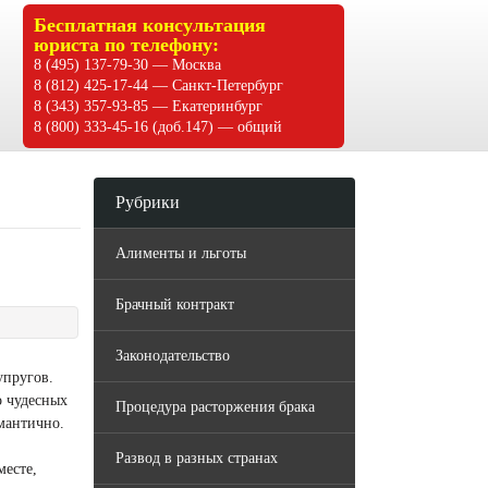
Бесплатная консультация
юриста по телефону:
8 (495) 137-79-30 — Москва
8 (812) 425-17-44 — Санкт-Петербург
8 (343) 357-93-85 — Екатеринбург
8 (800) 333-45-16 (доб.147) — общий
Рубрики
Алименты и льготы
Брачный контракт
Законодательство
упругов.
о чудесных
Процедура расторжения брака
мантично.
Развод в разных странах
месте,