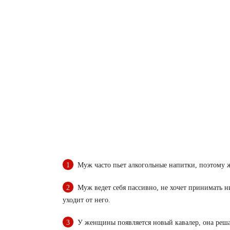
Муж часто пьет алкогольные напитки, поэтому ж
Муж ведет себя пассивно, не хочет принимать н
уходит от него.
У женщины появляется новый кавалер, она реша