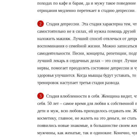
походах по кафе и барам, да и мужу такое поведение
отрицания медленно перетекает в стадию депрессии.
Стадия депрессии. Эта стадия характерна тем, ч
самостоятельно не в силах, ей нужна помощь друзей 
наложить макияж. Лучший способ отвлечься от депре
воспоминания о семейной жизни. Можно записаться в
самодеятельности. Песни, концерты, репетиции, под
лучший лекарь в сердечных делах – это спорт. Лучше
нервы, помогает преодолеть состояние депрессии и 
здоровья улучшится. Когда мышцы будут уставать, то
тренировок наступает третья стадия развода.
Стадия влюбленности в себя. Женщина видит, чт
себя. 50 лет – самое время для любви к собственной 
дети и муж, всю любовь приходилось отдавать им.
Ж
косметику, главное, не жалеть на это деньги, не стат
появились новые знакомые, в большинстве своем жен
мужчины, как женатые, так и одинокие. Конечно, ч