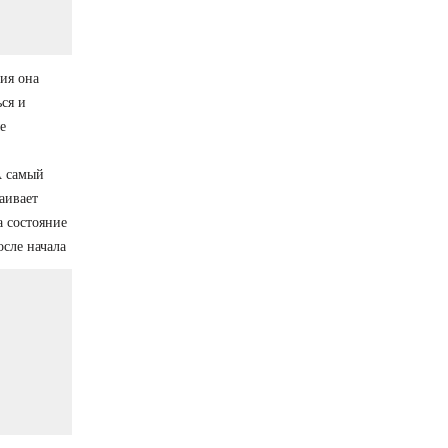
ния она
ься и
е
А самый
аивает
а состояние
осле начала