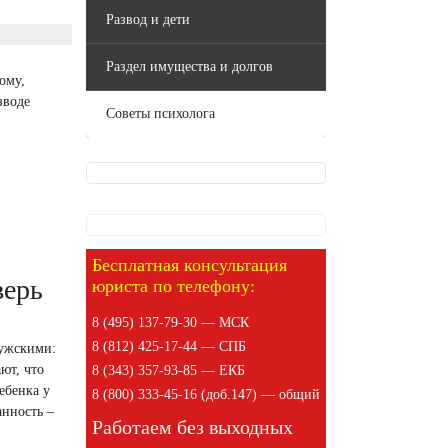
Развод и дети
Раздел имущества и долгов
ому,
зводе
Советы психолога
Бесплатная консультация
верь
юриста по телефону:
8 (495) 137-79-30 — МСК
8 (812) 425-17-44 — СПБ
мужскими:
ют, что
8 (343) 357-93-85 — ЕКБ
ебенка у
8 (800) 333-45-16 (доб.147) — общий
анность –
Работаем без выходных