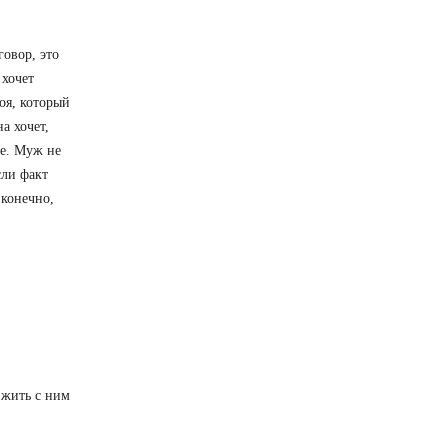
говор, это
 хочет
оя, который
а хочет,
ше. Муж не
сли факт
 конечно,
 жить с ним