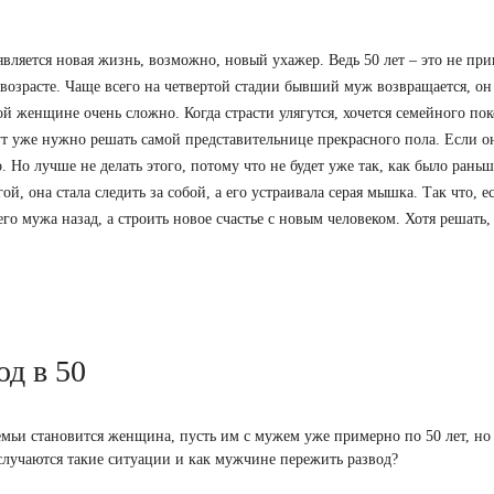
вляется новая жизнь, возможно, новый ухажер. Ведь 50 лет – это не при
возрасте. Чаще всего на четвертой стадии бывший муж возвращается, он
вой женщине очень сложно. Когда страсти улягутся, хочется семейного пок
Тут уже нужно решать самой представительнице прекрасного пола. Если он
 Но лучше не делать этого, потому что не будет уже так, как было рань
й, она стала следить за собой, а его устраивала серая мышка. Так что, е
о мужа назад, а строить новое счастье с новым человеком. Хотя решать,
д в 50
мьи становится женщина, пусть им с мужем уже примерно по 50 лет, но
 случаются такие ситуации и как мужчине пережить развод?