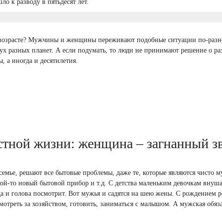
ло к разводу в пятьдесят лет.
м возрасте? Мужчины и женщины переживают подобные ситуации по-разн
вух разных планет. А если подумать, то люди не принимают решение о ра
ы, а иногда и десятилетия.
стной жизни: женщина – загнанный з
 семье, решают все бытовые проблемы, даже те, которые являются чисто 
кой-то новый бытовой прибор и т.д. С детства маленьким девочкам внуша
уда и голова посмотрит. Вот мужья и садятся на шею жены. С рождением р
мотреть за хозяйством, готовить, заниматься с малышом. А мужская обяз